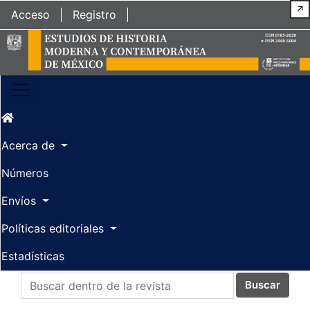
Ir al contenido principal
Ir al menú de navegación principal
Ir al pie de página del sitio
↗
Acceso
Registro
Acerca de
Números
Envíos
Políticas editoriales
Estadísticas
Buscar