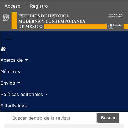
Ir al contenido principal
Ir al menú de navegación principal
Ir al pie de página del sitio
Acceso
Registro
Acerca de
Números
Envíos
Políticas editoriales
Estadísticas
Buscar