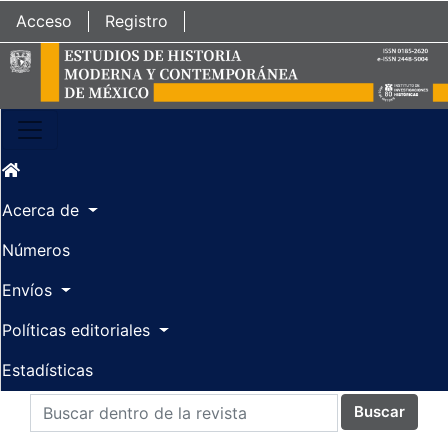
Ir al contenido principal
Ir al menú de navegación principal
Ir al pie de página del sitio
Acceso
Registro
Acerca de
Números
Envíos
Políticas editoriales
Estadísticas
Buscar