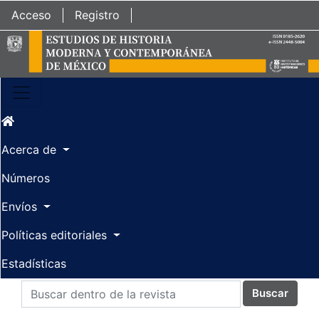
Ir al contenido principal
Ir al menú de navegación principal
Ir al pie de página del sitio
Acceso
Registro
Acerca de
Números
Envíos
Políticas editoriales
Estadísticas
Buscar