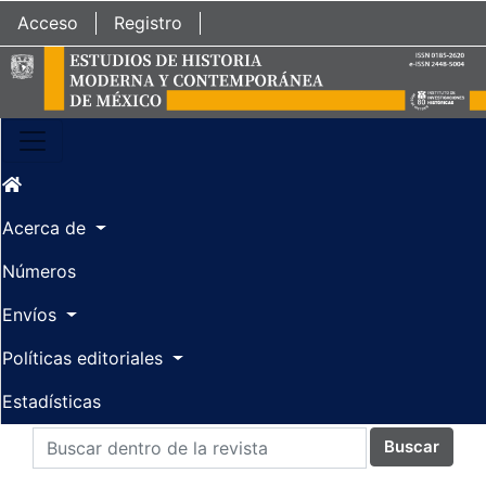
Ir al contenido principal
Ir al menú de navegación principal
Ir al pie de página del sitio
Acceso
Registro
Acerca de
Números
Envíos
Políticas editoriales
Estadísticas
Buscar