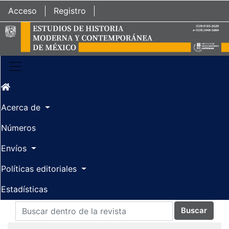
Ir al contenido principal
Ir al menú de navegación principal
Ir al pie de página del sitio
Acceso
Registro
Acerca de
Números
Envíos
Políticas editoriales
Estadísticas
Buscar