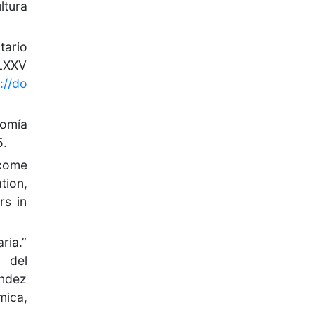
tura
tario
 LXXV
://do
omía
5.
come
ion,
rs in
ria.”
 del
ndez
mica,