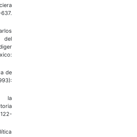
ciera
-637.
arlos
 del
iger
ico:
ca de
993):
y la
oria
 122-
ítica