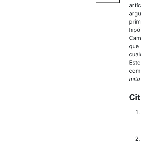
artí
arg
prim
hipó
Cama
que 
cual
Este
como
mito
Ci