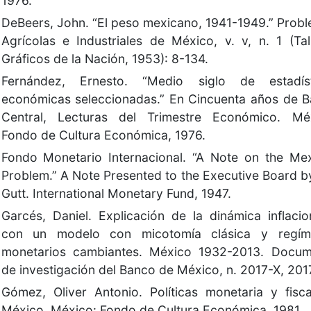
1976.
DeBeers, John. “El peso mexicano, 1941-1949.” Prob
Agrícolas e Industriales de México, v. v, n. 1 (Tal
Gráficos de la Nación, 1953): 8-134.
Fernández, Ernesto. “Medio siglo de estadíst
económicas seleccionadas.” En Cincuenta años de 
Central, Lecturas del Trimestre Económico. Méx
Fondo de Cultura Económica, 1976.
Fondo Monetario Internacional. “A Note on the Me
Problem.” A Note Presented to the Executive Board b
Gutt. International Monetary Fund, 1947.
Garcés, Daniel. Explicación de la dinámica inflacio
con un modelo con micotomía clásica y regím
monetarios cambiantes. México 1932-2013. Docum
de investigación del Banco de México, n. 2017-X, 201
Gómez, Oliver Antonio. Políticas monetaria y fisc
México. México: Fondo de Cultura Económica, 1981.