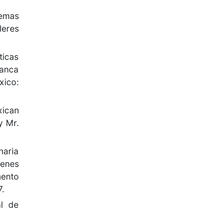
lemas
leres
icas
Banca
ico:
xican
y Mr.
naria
enes
ento
7.
al de