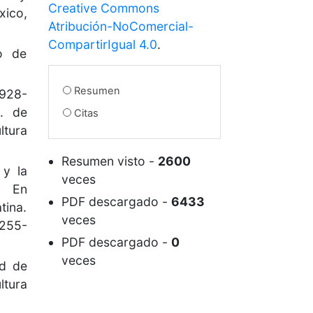
Creative Commons
xico,
Atribución-NoComercial-
CompartirIgual 4.0
.
o de
Resumen
1928-
. de
Citas
ltura
Resumen visto
-
2600
 y la
veces
” En
PDF descargado
-
6433
ina.
veces
 255-
PDF descargado
-
0
veces
ad de
tura