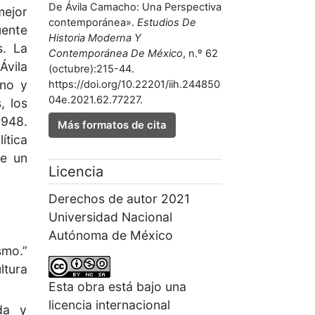
De Ávila Camacho: Una Perspectiva
mejor
contemporánea».
Estudios De
ente
Historia Moderna Y
s. La
Contemporánea De México
, n.º 62
Ávila
(octubre):215-44.
eno y
https://doi.org/10.22201/iih.244850
04e.2021.62.77227.
, los
1948.
Más formatos de cita
ítica
de un
Licencia
Derechos de autor 2021
Universidad Nacional
Autónoma de México
smo.”
ltura
Esta obra está bajo una
licencia internacional
da y