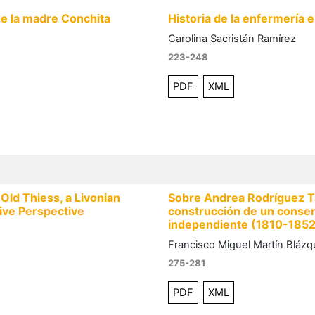
de la madre Conchita
Historia de la enfermería 
Carolina Sacristán Ramírez
223-248
PDF
XML
Old Thiess, a Livonian
Sobre Andrea Rodríguez Ta
ive Perspective
construcción de un consen
independiente (1810-1852
Francisco Miguel Martín Bláz
275-281
PDF
XML