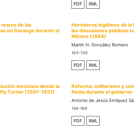
PDF
XML
l marco de las
Herederos legítimos de la 
as en Durango durante el
las discusiones públicas s
México (1884)
Martín H. González Romero
103-130
PDF
XML
volución mexicana desde la
Reforma, militarismo y co
uffy Turner (1907-1921)
fiesta durante el gobierno
Antonio de Jesús Enríquez S
159-188
PDF
XML